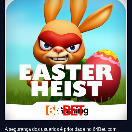
A segurança dos usuários é prioridade no 64Bet, com