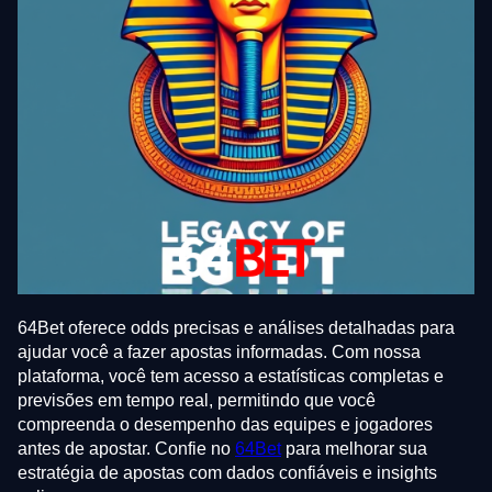
64Bet oferece odds precisas e análises detalhadas para
ajudar você a fazer apostas informadas. Com nossa
plataforma, você tem acesso a estatísticas completas e
previsões em tempo real, permitindo que você
compreenda o desempenho das equipes e jogadores
antes de apostar. Confie no
64Bet
para melhorar sua
estratégia de apostas com dados confiáveis e insights