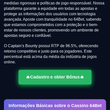
medidas rigorosas e políticas de jogo responsável. Nossa
plataforma garante a equidade em todas as apostas e
protege as informações dos usuários com tecnologia
avançada. Aposte com tranquilidade no 64Bet, sabendo
que estamos comprometidos com a proteção e o bem-
estar de nossos clientes, promovendo um ambiente de
apostas seguro e confiável.
O Captain's Bounty possui RTP de 96.5%, oferecendo
retorno competitivo e justo para os jogadores. Este
percentual está acima da média da indústria de jogos
online.
🔥Cadastro e obter Bônus🔥
Informações Básicas sobre o Cassino 64Bet