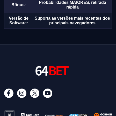
Probabilidades MAIORES, retirada
Bônus:
rápida
Versão de
Suporta as versões mais recentes dos
Software:
principais navegadores