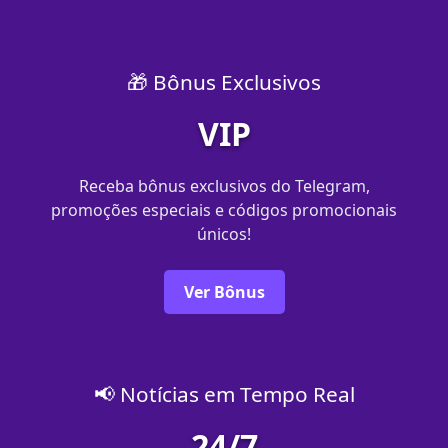
🎁 Bônus Exclusivos
VIP
Receba bônus exclusivos do Telegram,
promoções especiais e códigos promocionais
únicos!
Ver Bônus
📢 Notícias em Tempo Real
24/7