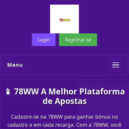
Login
Registrar-se
Menu
📱 78WW A Melhor Plataforma
de Apostas
Cadastre-se na 78WW para ganhar bônus no
cadastro e em cada recarga. Com a 78WW, você