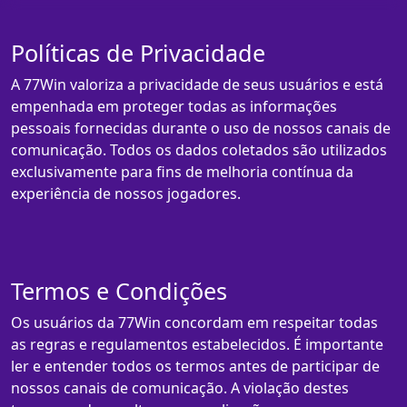
Políticas de Privacidade
A 77Win valoriza a privacidade de seus usuários e está
empenhada em proteger todas as informações
pessoais fornecidas durante o uso de nossos canais de
comunicação. Todos os dados coletados são utilizados
exclusivamente para fins de melhoria contínua da
experiência de nossos jogadores.
Termos e Condições
Os usuários da 77Win concordam em respeitar todas
as regras e regulamentos estabelecidos. É importante
ler e entender todos os termos antes de participar de
nossos canais de comunicação. A violação destes