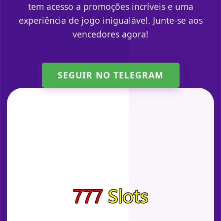
tem acesso a promoções incríveis e uma
experiência de jogo inigualável. Junte-se aos
vencedores agora!
SEGUIR NO TELEGRAM