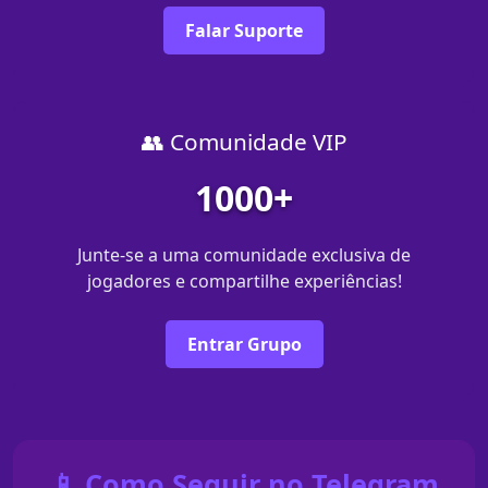
Falar Suporte
👥 Comunidade VIP
1000+
Junte-se a uma comunidade exclusiva de
jogadores e compartilhe experiências!
Entrar Grupo
📱 Como Seguir no Telegram