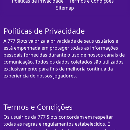
Políticas de Privacidade
Termos e Condições
Sitemap
Políticas de Privacidade
A 777 Slots valoriza a privacidade de seus usuários e
está empenhada em proteger todas as informações
pessoais fornecidas durante o uso de nossos canais de
comunicação. Todos os dados coletados são utilizados
exclusivamente para fins de melhoria contínua da
experiência de nossos jogadores.
Termos e Condições
Os usuários da 777 Slots concordam em respeitar
todas as regras e regulamentos estabelecidos. É