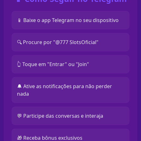
📱 Baixe o app Telegram no seu dispositivo
🔍 Procure por "@777 SlotsOficial"
👆 Toque em "Entrar" ou "Join"
🔔 Ative as notificações para não perder
nada
💬 Participe das conversas e interaja
🎁 Receba bônus exclusivos