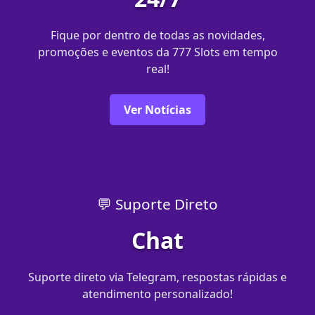
Fique por dentro de todas as novidades,
promoções e eventos da 777 Slots em tempo
real!
Ver Notícias
💬 Suporte Direto
Chat
Suporte direto via Telegram, respostas rápidas e
atendimento personalizado!