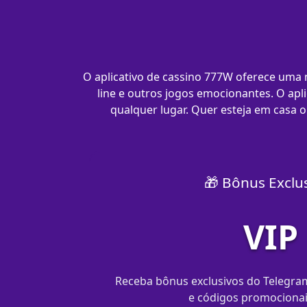
O aplicativo de cassino 777W oferece uma m
line e outros jogos emocionantes. O apl
qualquer lugar. Quer esteja em casa 
🎁 Bônus Exclu
VIP
Receba bônus exclusivos do Telegra
e códigos promocionai