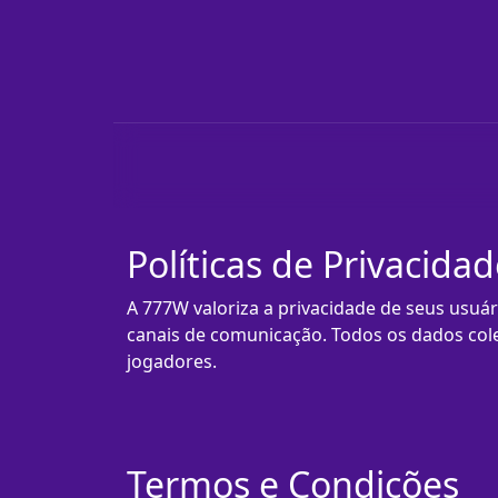
Políticas de Privacida
A 777W valoriza a privacidade de seus usu
canais de comunicação. Todos os dados cole
jogadores.
Termos e Condições