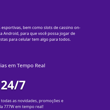
s esportivas, bem como slots de cassino on-
ra Android, para que você possa jogar de
tas para celular tem algo para todos.
cias em Tempo Real
24/7
e todas as novidades, promoções e
da 777W em tempo real!