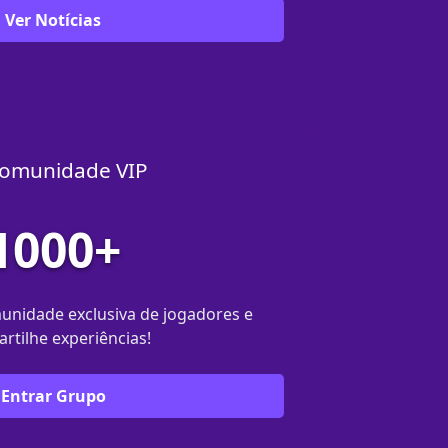
Ver Notícias
Comunidade VIP
1000+
unidade exclusiva de jogadores e
rtilhe experiências!
Entrar Grupo