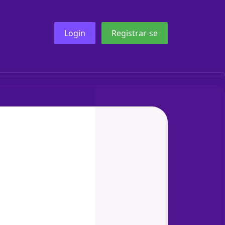
Login
Registrar-se