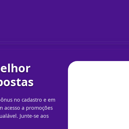
Melhor
postas
bônus no cadastro e em
em acesso a promoções
ualável. Junte-se aos