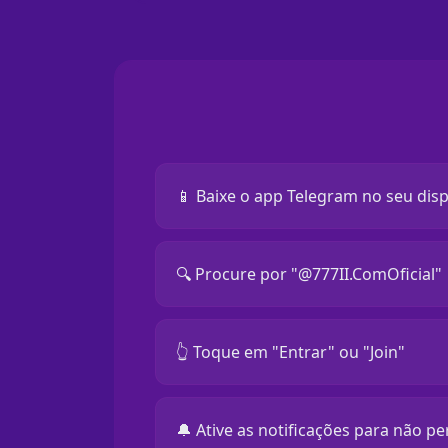
📱 Baixe o app Telegram no seu disp
🔍 Procure por "@777II.ComOficial"
👆 Toque em "Entrar" ou "Join"
🔔 Ative as notificações para não p