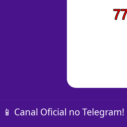
📱 Canal Oficial no Telegram!