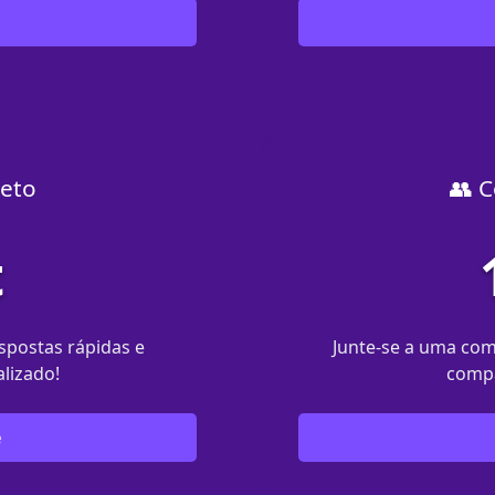
reto
👥 
t
espostas rápidas e
Junte-se a uma com
lizado!
compa
e