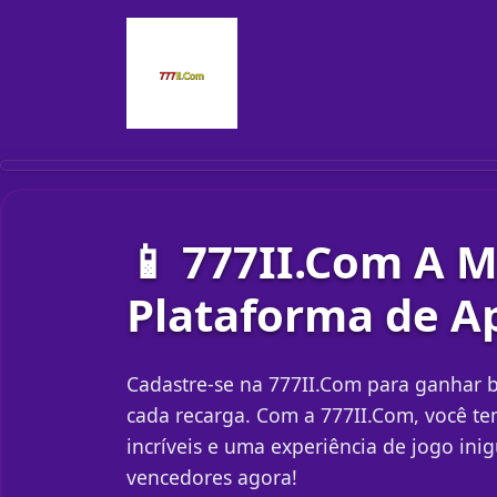
📱 777II.Com A 
Plataforma de A
Cadastre-se na 777II.Com para ganhar 
cada recarga. Com a 777II.Com, você t
incríveis e uma experiência de jogo inig
vencedores agora!