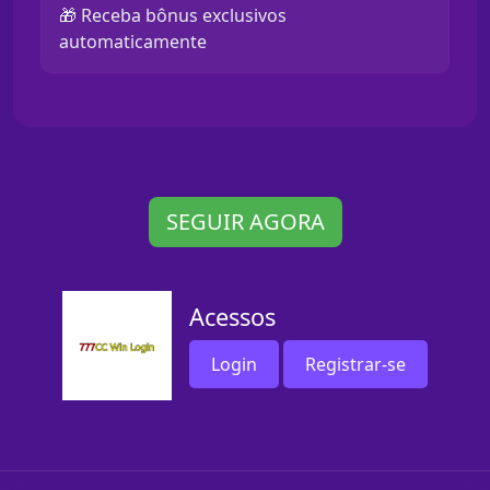
🎁 Receba bônus exclusivos
automaticamente
SEGUIR AGORA
Acessos
Login
Registrar-se