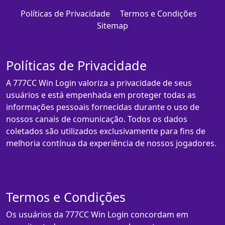
Políticas de Privacidade
Termos e Condições
Sitemap
Políticas de Privacidade
A 777CC Win Login valoriza a privacidade de seus
usuários e está empenhada em proteger todas as
informações pessoais fornecidas durante o uso de
nossos canais de comunicação. Todos os dados
coletados são utilizados exclusivamente para fins de
melhoria contínua da experiência de nossos jogadores.
Termos e Condições
Os usuários da 777CC Win Login concordam em