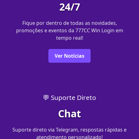
24/7
Fique por dentro de todas as novidades,
promoções e eventos da 777CC Win Login em
tempo real!
Ver Notícias
💬 Suporte Direto
Chat
Suporte direto via Telegram, respostas rápidas e
atendimento personalizado!