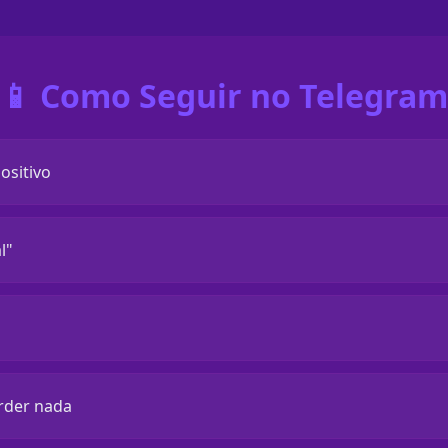
📱 Como Seguir no Telegram
ositivo
l"
erder nada