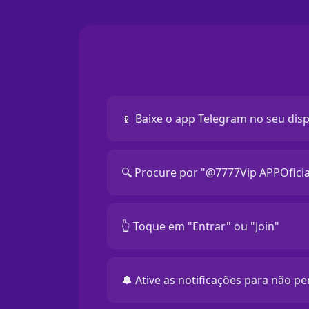
📱 Baixe o app Telegram no seu disp
🔍 Procure por "@7777Vip APPOficia
👆 Toque em "Entrar" ou "Join"
🔔 Ative as notificações para não p