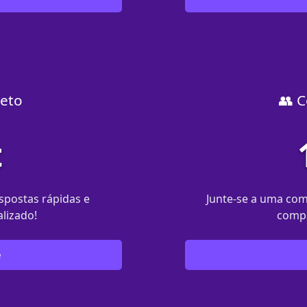
reto
👥 
t
espostas rápidas e
Junte-se a uma com
lizado!
compa
e