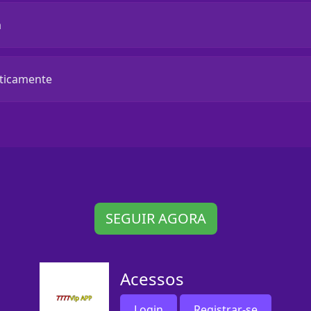
a
aticamente
SEGUIR AGORA
Acessos
Login
Registrar-se