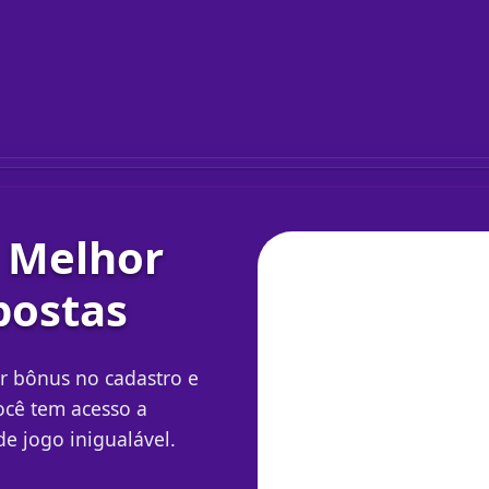
A Melhor
postas
r bônus no cadastro e
ocê tem acesso a
e jogo inigualável.