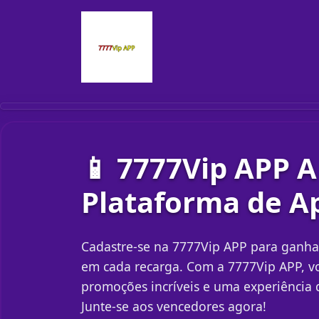
📱 7777Vip APP 
Plataforma de A
Cadastre-se na 7777Vip APP para ganha
em cada recarga. Com a 7777Vip APP, v
promoções incríveis e uma experiência d
Junte-se aos vencedores agora!