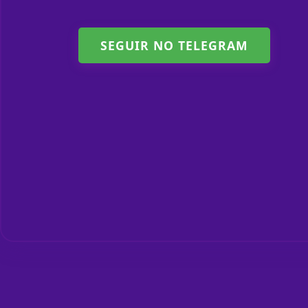
SEGUIR NO TELEGRAM