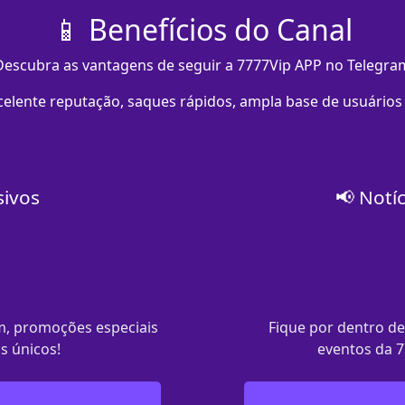
📱 Benefícios do Canal
Descubra as vantagens de seguir a 7777Vip APP no Telegra
celente reputação, saques rápidos, ampla base de usuários 
sivos
📢 Notí
m, promoções especiais
Fique por dentro d
s únicos!
eventos da 