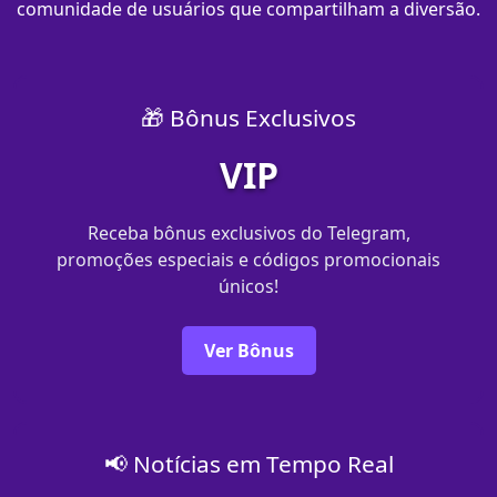
comunidade de usuários que compartilham a diversão.
🎁 Bônus Exclusivos
VIP
Receba bônus exclusivos do Telegram,
promoções especiais e códigos promocionais
únicos!
Ver Bônus
📢 Notícias em Tempo Real