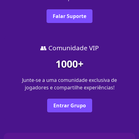
Falar Suporte
👥 Comunidade VIP
1000+
Junte-se a uma comunidade exclusiva de
jogadores e compartilhe experiências!
Entrar Grupo