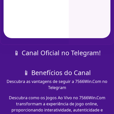
📱 Canal Oficial no Telegram!
📱 Benefícios do Canal
Descubra as vantagens de seguir a 7566Win.Com no
Telegram
Descubra como os Jogos Ao Vivo no 7566Win.Com
transformam a experiência de jogo online,
proporcionando interatividade, autenticidade e