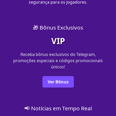
segurança para os jogadores.
🎁 Bônus Exclusivos
VIP
Receba bônus exclusivos do Telegram,
promoções especiais e códigos promocionais
únicos!
Ver Bônus
📢 Notícias em Tempo Real