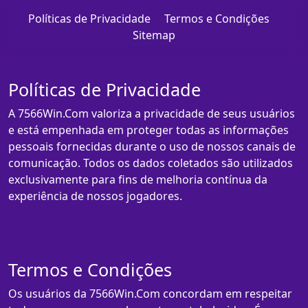
Políticas de Privacidade
Termos e Condições
Sitemap
Políticas de Privacidade
A 7566Win.Com valoriza a privacidade de seus usuários
e está empenhada em proteger todas as informações
pessoais fornecidas durante o uso de nossos canais de
comunicação. Todos os dados coletados são utilizados
exclusivamente para fins de melhoria contínua da
experiência de nossos jogadores.
Termos e Condições
Os usuários da 7566Win.Com concordam em respeitar