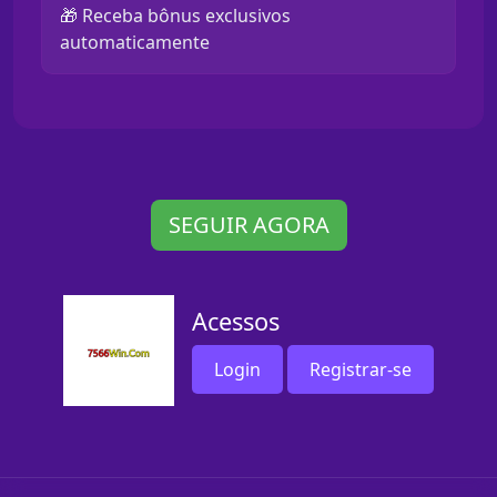
🎁 Receba bônus exclusivos
automaticamente
SEGUIR AGORA
Acessos
Login
Registrar-se