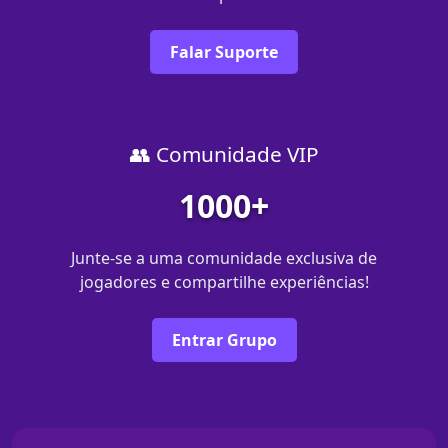
Falar Suporte
👥 Comunidade VIP
1000+
Junte-se a uma comunidade exclusiva de
jogadores e compartilhe experiências!
Entrar Grupo