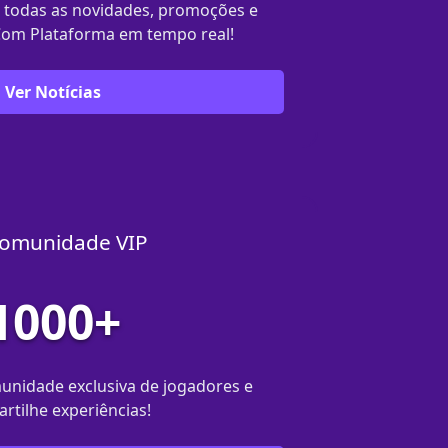
e todas as novidades, promoções e
Com Plataforma em tempo real!
Ver Notícias
Comunidade VIP
1000+
unidade exclusiva de jogadores e
rtilhe experiências!