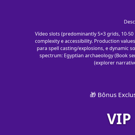
Desc
Vídeo slots (predominantly 5×3 grids, 10-
complexity e accessibility. Production values
para spell casting/explosions, e dynamic
spectrum: Egyptian archaeology (Book ser
(explorer narrati
🎁 Bônus Exclu
VIP