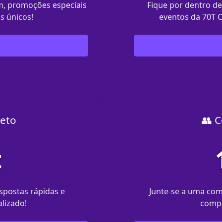
m, promoções especiais
Fique por dentro d
s únicos!
eventos da 70T 
reto
👥 
t
espostas rápidas e
Junte-se a uma com
lizado!
compa