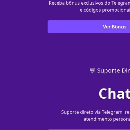
Receba bônus exclusivos do Telegra
e códigos promocionai
Ver Bônus
💬 Suporte Di
Cha
Suporte direto via Telegram, r
atendimento persona