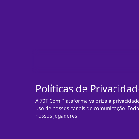
Políticas de Privacida
A 70T Com Plataforma valoriza a privacida
uso de nossos canais de comunicação. Todos
nossos jogadores.