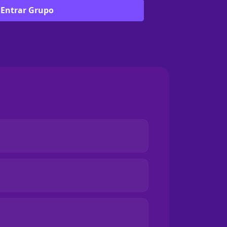
Entrar Grupo