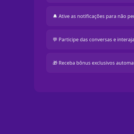
🔔 Ative as notificações para não p
💬 Participe das conversas e interaj
🎁 Receba bônus exclusivos autom