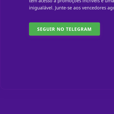
tem acesso a promoções incríveis e uma
inigualável. Junte-se aos vencedores ag
SEGUIR NO TELEGRAM