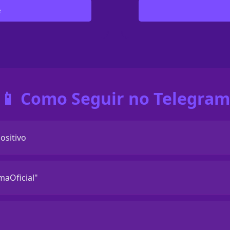
e
📱 Como Seguir no Telegram
ositivo
maOficial"