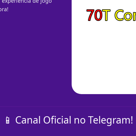
 experiência de jogo
ora!
📱 Canal Oficial no Telegram!