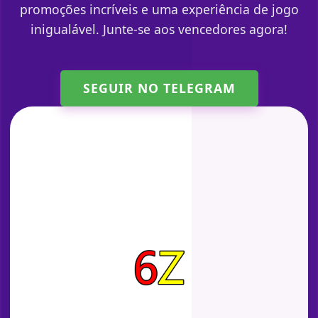
promoções incríveis e uma experiência de jogo
inigualável. Junte-se aos vencedores agora!
SEGUIR NO TELEGRAM