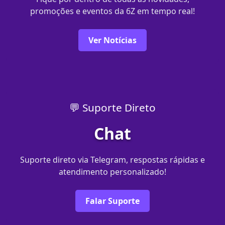
promoções e eventos da 6Z em tempo real!
Ver Notícias
💬 Suporte Direto
Chat
Suporte direto via Telegram, respostas rápidas e
atendimento personalizado!
Falar Suporte