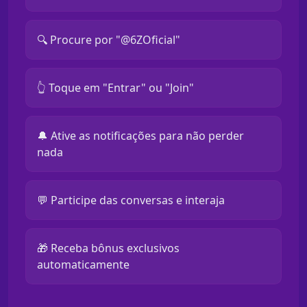
🔍 Procure por "@6ZOficial"
👆 Toque em "Entrar" ou "Join"
🔔 Ative as notificações para não perder
nada
💬 Participe das conversas e interaja
🎁 Receba bônus exclusivos
automaticamente