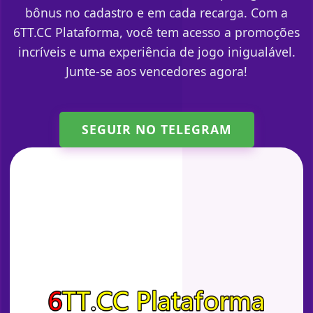
bônus no cadastro e em cada recarga. Com a
6TT.CC Plataforma, você tem acesso a promoções
incríveis e uma experiência de jogo inigualável.
Junte-se aos vencedores agora!
SEGUIR NO TELEGRAM