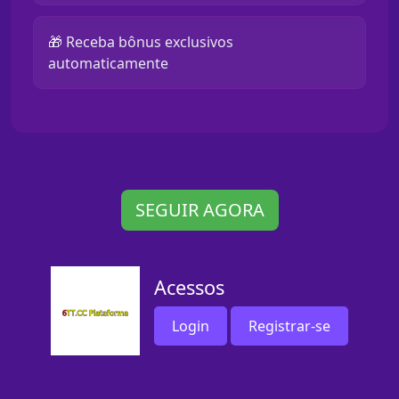
🎁 Receba bônus exclusivos
automaticamente
SEGUIR AGORA
Acessos
Login
Registrar-se