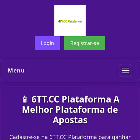
Login
Registrar-se
Menu
📱 6TT.CC Plataforma A
Melhor Plataforma de
Apostas
Cadastre-se na 6TT.CC Plataforma para ganhar