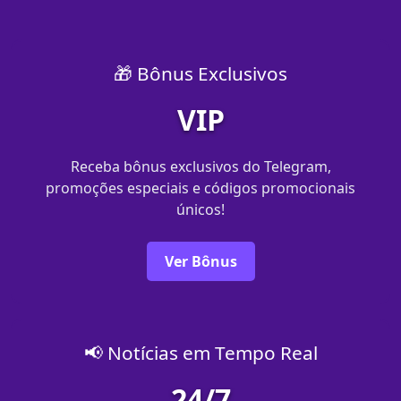
🎁 Bônus Exclusivos
VIP
Receba bônus exclusivos do Telegram,
promoções especiais e códigos promocionais
únicos!
Ver Bônus
📢 Notícias em Tempo Real
24/7