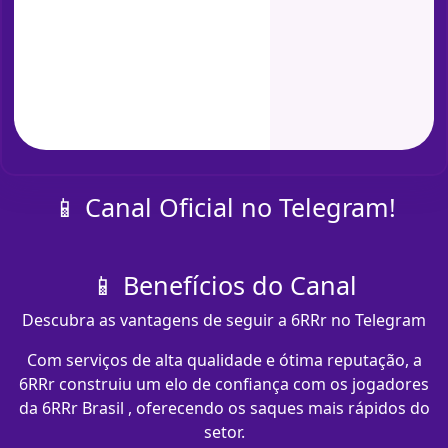
📱 Canal Oficial no Telegram!
📱 Benefícios do Canal
Descubra as vantagens de seguir a 6RRr no Telegram
Com serviços de alta qualidade e ótima reputação, a
6RRr construiu um elo de confiança com os jogadores
da 6RRr Brasil , oferecendo os saques mais rápidos do
setor.