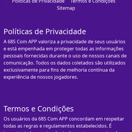
Políticas de Privacidade
Termos e Condições
Sitemap
Políticas de Privacidade
A 68S Com APP valoriza a privacidade de seus usuários
e está empenhada em proteger todas as informações
pessoais fornecidas durante o uso de nossos canais de
comunicação. Todos os dados coletados são utilizados
exclusivamente para fins de melhoria contínua da
experiência de nossos jogadores.
Termos e Condições
Os usuários da 68S Com APP concordam em respeitar
todas as regras e regulamentos estabelecidos. É