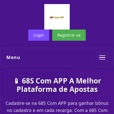
Login
Registrar-se
Menu
📱 68S Com APP A Melhor
Plataforma de Apostas
Cadastre-se na 68S Com APP para ganhar bônus
no cadastro e em cada recarga. Com a 68S Com