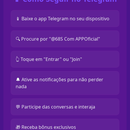
📱 Baixe o app Telegram no seu dispositivo
🔍 Procure por "@68S Com APPOficial"
👆 Toque em "Entrar" ou "Join"
🔔 Ative as notificações para não perder
nada
💬 Participe das conversas e interaja
🎁 Receba bônus exclusivos