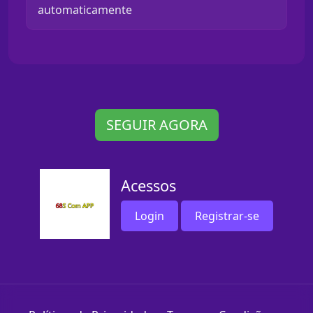
automaticamente
SEGUIR AGORA
Acessos
Login
Registrar-se