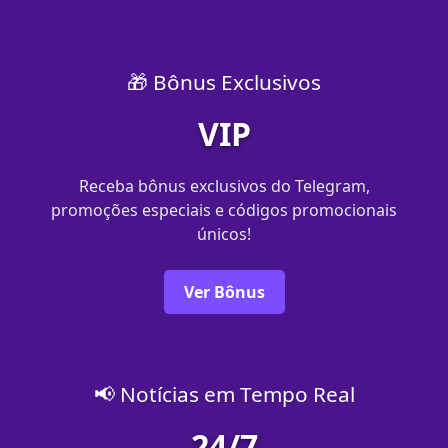
🎁 Bônus Exclusivos
VIP
Receba bônus exclusivos do Telegram,
promoções especiais e códigos promocionais
únicos!
Ver Bônus
📢 Notícias em Tempo Real
24/7