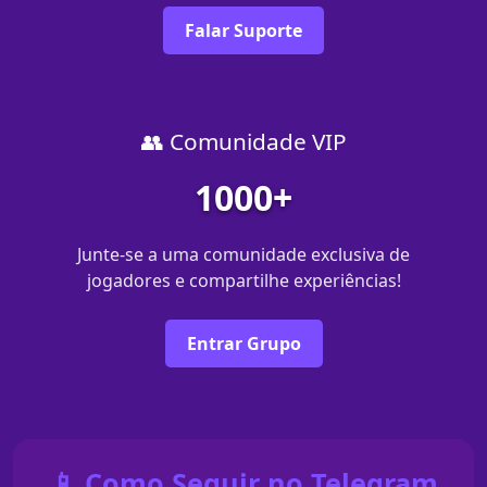
Falar Suporte
👥 Comunidade VIP
1000+
Junte-se a uma comunidade exclusiva de
jogadores e compartilhe experiências!
Entrar Grupo
📱 Como Seguir no Telegram