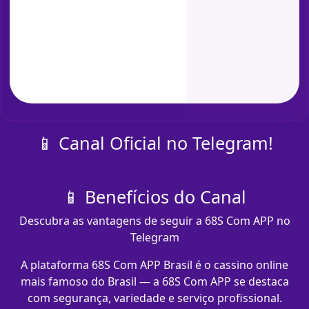
📱 Canal Oficial no Telegram!
📱 Benefícios do Canal
Descubra as vantagens de seguir a 68S Com APP no
Telegram
A plataforma 68S Com APP Brasil é o cassino online
mais famoso do Brasil — a 68S Com APP se destaca
com segurança, variedade e serviço profissional.