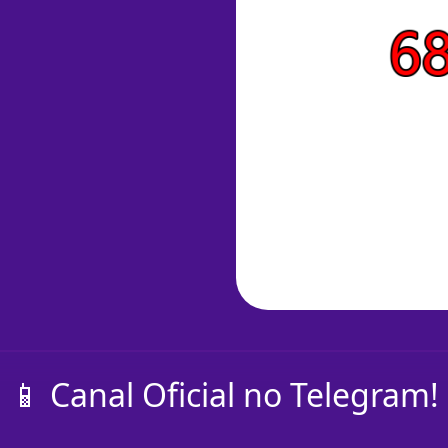
📱 Canal Oficial no Telegram!