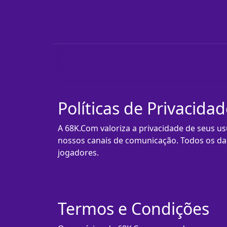
Políticas de Privacida
A 68K.Com valoriza a privacidade de seus u
nossos canais de comunicação. Todos os dad
jogadores.
Termos e Condições