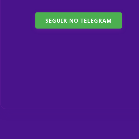
SEGUIR NO TELEGRAM