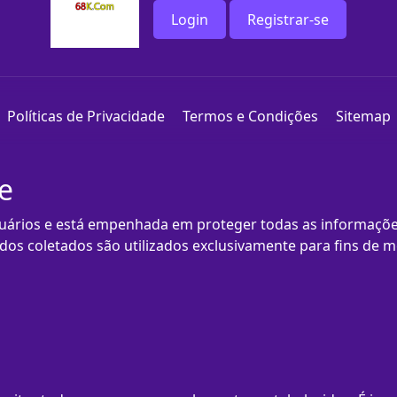
Login
Registrar-se
Políticas de Privacidade
Termos e Condições
Sitemap
de
suários e está empenhada em proteger todas as informaçõe
os coletados são utilizados exclusivamente para fins de m