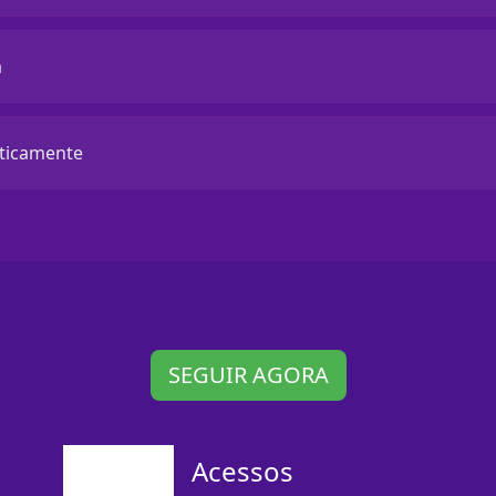
a
aticamente
SEGUIR AGORA
Acessos