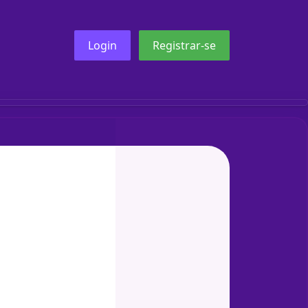
Login
Registrar-se