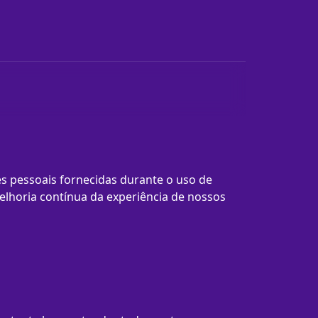
s pessoais fornecidas durante o uso de
elhoria contínua da experiência de nossos