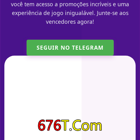
você tem acesso a promoções incríveis e uma
experiência de jogo inigualável. Junte-se aos
vencedores agora!
SEGUIR NO TELEGRAM