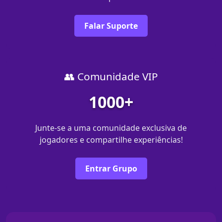
Falar Suporte
👥 Comunidade VIP
1000+
Junte-se a uma comunidade exclusiva de
jogadores e compartilhe experiências!
Entrar Grupo