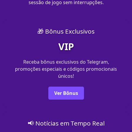
sessão de jogo sem interrupções.
🎁 Bônus Exclusivos
VIP
Receba bônus exclusivos do Telegram,
promoções especiais e códigos promocionais
únicos!
Ver Bônus
📢 Notícias em Tempo Real