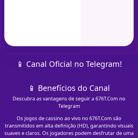
📱 Canal Oficial no Telegram!
📱 Benefícios do Canal
Descubra as vantagens de seguir a 676T.Com no
Telegram
Os jogos de cassino ao vivo no 676T.Com são
transmitidos em alta definição (HD), garantindo visuais
suaves e claros. Os jogadores podem desfrutar de uma