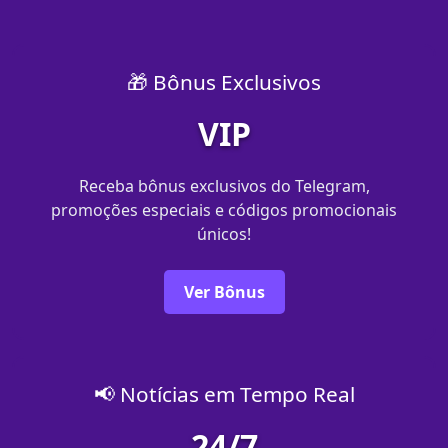
🎁 Bônus Exclusivos
VIP
Receba bônus exclusivos do Telegram,
promoções especiais e códigos promocionais
únicos!
Ver Bônus
📢 Notícias em Tempo Real
24/7