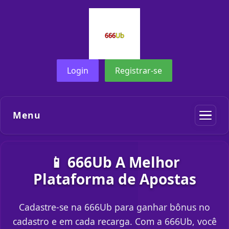
Login
Registrar-se
Menu
📱 666Ub A Melhor
Plataforma de Apostas
Cadastre-se na 666Ub para ganhar bônus no
cadastro e em cada recarga. Com a 666Ub, você