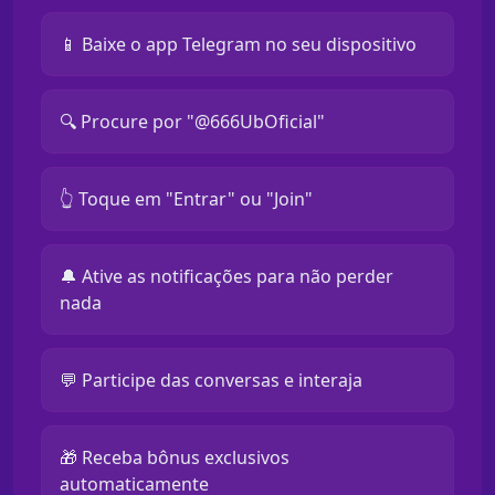
📱 Baixe o app Telegram no seu dispositivo
🔍 Procure por "@666UbOficial"
👆 Toque em "Entrar" ou "Join"
🔔 Ative as notificações para não perder
nada
💬 Participe das conversas e interaja
🎁 Receba bônus exclusivos
automaticamente