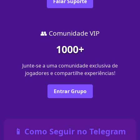
Falar Suporte
👥 Comunidade VIP
1000+
Junte-se a uma comunidade exclusiva de
jogadores e compartilhe experiências!
Entrar Grupo
📱 Como Seguir no Telegram