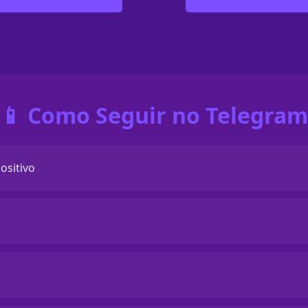
📱 Como Seguir no Telegram
ositivo
"