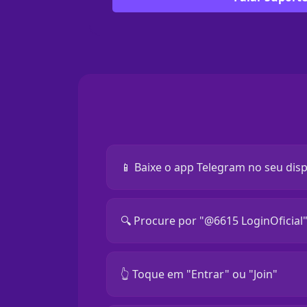
📱 Baixe o app Telegram no seu disp
🔍 Procure por "@6615 LoginOficial
👆 Toque em "Entrar" ou "Join"