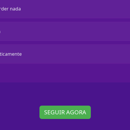
erder nada
a
aticamente
SEGUIR AGORA