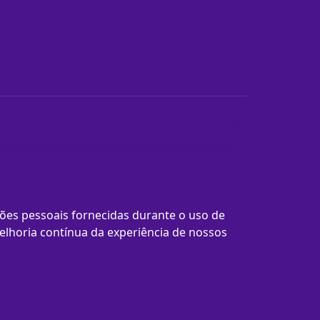
ões pessoais fornecidas durante o uso de
elhoria contínua da experiência de nossos