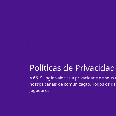
Políticas de Privacida
A 6615 Login valoriza a privacidade de seu
nossos canais de comunicação. Todos os dad
jogadores.