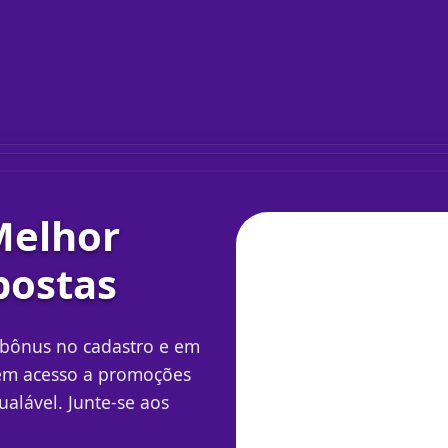
Melhor
postas
 bônus no cadastro e em
tem acesso a promoções
ualável. Junte-se aos