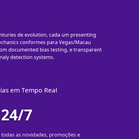
m
enturies de evolution, cada um presenting
 mechanics conformes para Vegas/Macau
com documented bias testing, e transparent
maly detection systems.
cias em Tempo Real
24/7
e todas as novidades, promoções e