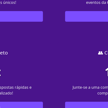
s únicos!
eventos da 
reto
👥 
t
espostas rápidas e
Junte-se a uma com
lizado!
compa
e