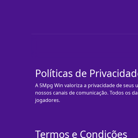
Políticas de Privacida
A 5Mpg Win valoriza a privacidade de seus
nossos canais de comunicação. Todos os dad
jogadores.
Termos e Condições