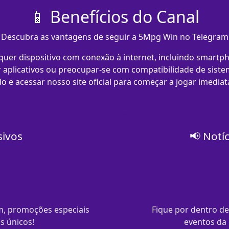
📱 Benefícios do Canal
Descubra as vantagens de seguir a 5Mpg Win no Telegram
quer dispositivo com conexão à internet, incluindo smartp
r aplicativos ou preocupar-se com compatibilidade de siste
do e acessar nosso site oficial para começar a jogar imedia
sivos
📢 Notí
m, promoções especiais
Fique por dentro d
s únicos!
eventos da