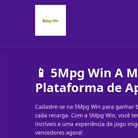
📱 5Mpg Win A M
Plataforma de A
Cadastre-se na 5Mpg Win para ganhar 
cada recarga. Com a 5Mpg Win, você t
incríveis e uma experiência de jogo inig
vencedores agora!