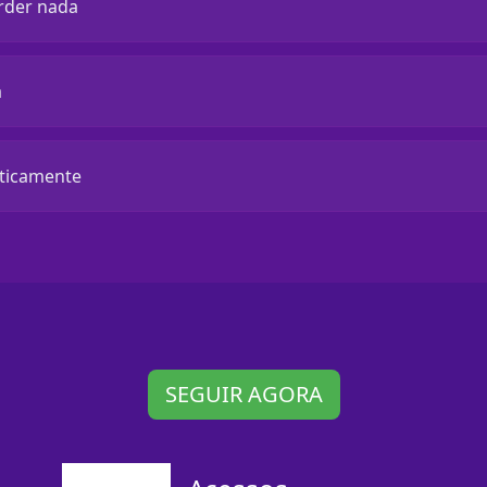
erder nada
a
aticamente
SEGUIR AGORA