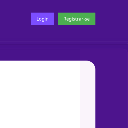
Login
Registrar-se