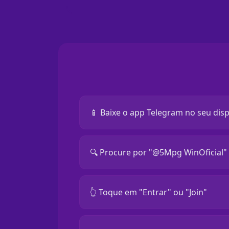
📱 Baixe o app Telegram no seu disp
🔍 Procure por "@5Mpg WinOficial"
👆 Toque em "Entrar" ou "Join"