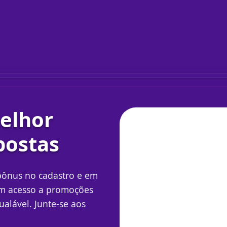
elhor
postas
bônus no cadastro e em
em acesso a promoções
ualável. Junte-se aos