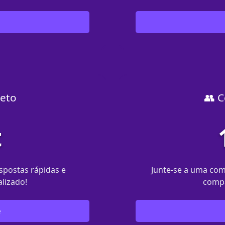
reto
👥 
t
espostas rápidas e
Junte-se a uma com
lizado!
compa
e