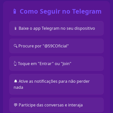
📱 Como Seguir no Telegram
📱 Baixe o app Telegram no seu dispositivo
🔍 Procure por "@59COficial"
👆 Toque em "Entrar" ou "Join"
🔔 Ative as notificações para não perder
nada
💬 Participe das conversas e interaja