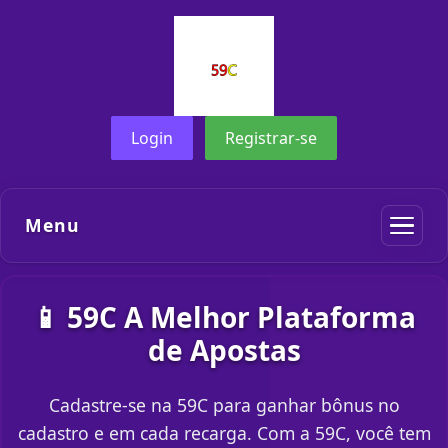
Login
Registrar-se
Menu
📱 59C A Melhor Plataforma
de Apostas
Cadastre-se na 59C para ganhar bônus no
cadastro e em cada recarga. Com a 59C, você tem