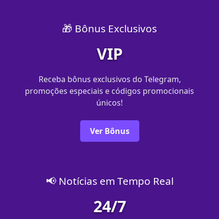
🎁 Bônus Exclusivos
VIP
Receba bônus exclusivos do Telegram,
promoções especiais e códigos promocionais
únicos!
Ver Bônus
📢 Notícias em Tempo Real
24/7