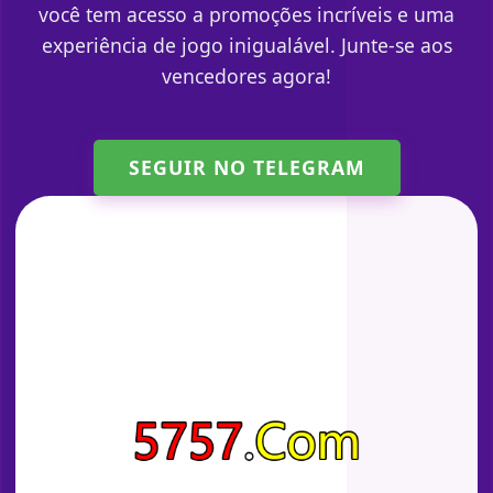
você tem acesso a promoções incríveis e uma
experiência de jogo inigualável. Junte-se aos
vencedores agora!
SEGUIR NO TELEGRAM