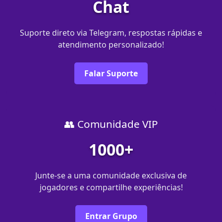
Chat
Suporte direto via Telegram, respostas rápidas e
atendimento personalizado!
Falar Suporte
👥 Comunidade VIP
1000+
Junte-se a uma comunidade exclusiva de
jogadores e compartilhe experiências!
Entrar Grupo