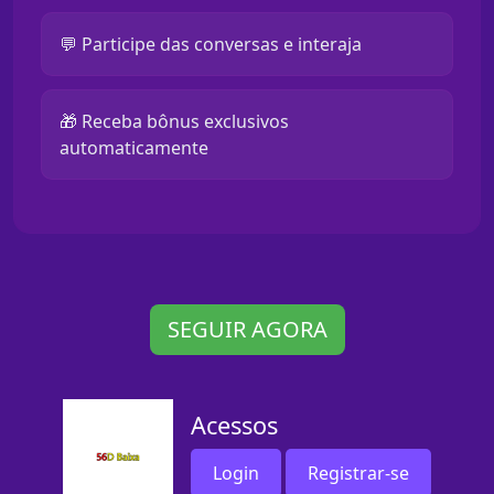
💬 Participe das conversas e interaja
🎁 Receba bônus exclusivos
automaticamente
SEGUIR AGORA
Acessos
Login
Registrar-se