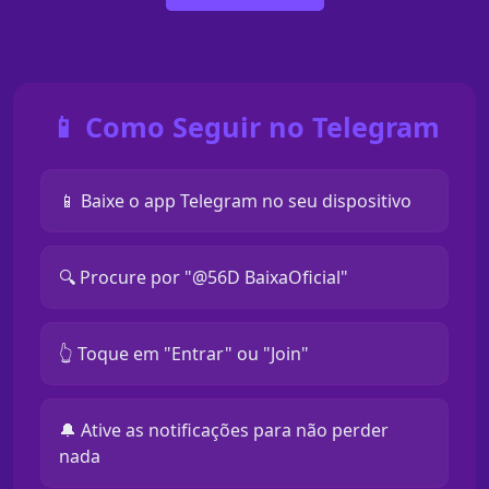
📱 Como Seguir no Telegram
📱 Baixe o app Telegram no seu dispositivo
🔍 Procure por "@56D BaixaOficial"
👆 Toque em "Entrar" ou "Join"
🔔 Ative as notificações para não perder
nada