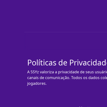
Políticas de Privacida
A 55Yz valoriza a privacidade de seus usuá
canais de comunicação. Todos os dados cole
jogadores.