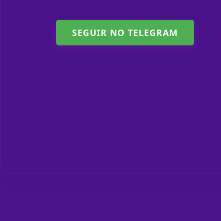
SEGUIR NO TELEGRAM