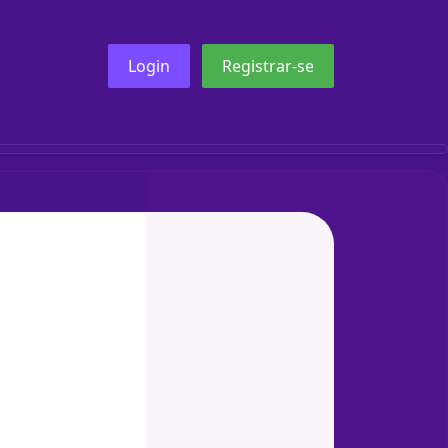
Login
Registrar-se