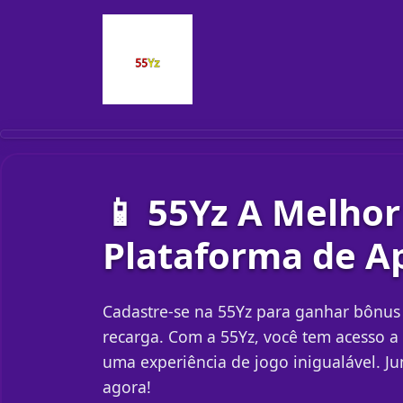
📱 55Yz A Melhor
Plataforma de A
Cadastre-se na 55Yz para ganhar bônus
recarga. Com a 55Yz, você tem acesso a
uma experiência de jogo inigualável. J
agora!