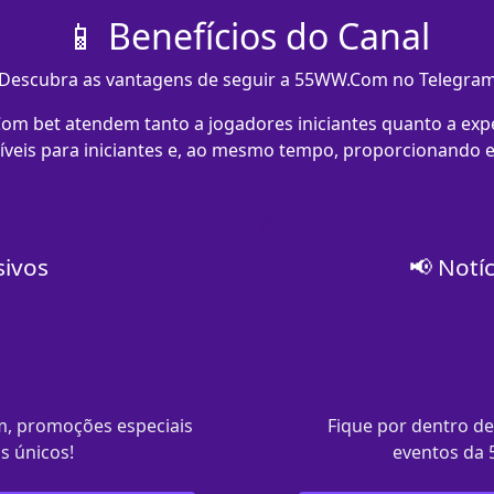
📱 Benefícios do Canal
Descubra as vantagens de seguir a 55WW.Com no Telegra
om bet atendem tanto a jogadores iniciantes quanto a exper
síveis para iniciantes e, ao mesmo tempo, proporcionando 
sivos
📢 Notí
m, promoções especiais
Fique por dentro d
s únicos!
eventos da