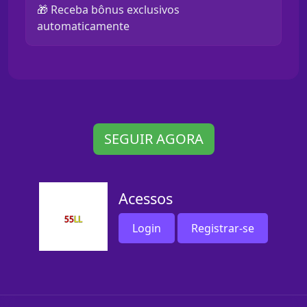
🎁 Receba bônus exclusivos
automaticamente
SEGUIR AGORA
Acessos
Login
Registrar-se