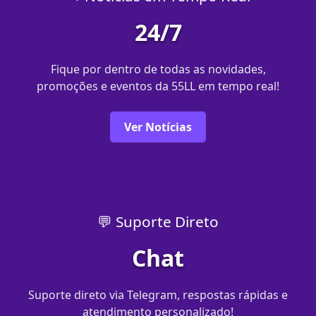
24/7
Fique por dentro de todas as novidades,
promoções e eventos da 55LL em tempo real!
Ver Notícias
💬 Suporte Direto
Chat
Suporte direto via Telegram, respostas rápidas e
atendimento personalizado!