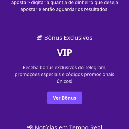
aposta > digitar a quantia de dinheiro que deseja
apostar e então aguardar os resultados.
🎁 Bônus Exclusivos
VIP
Receba bônus exclusivos do Telegram,
promoções especiais e códigos promocionais
únicos!
Ver Bônus
📢 Notícias em Tempo Real