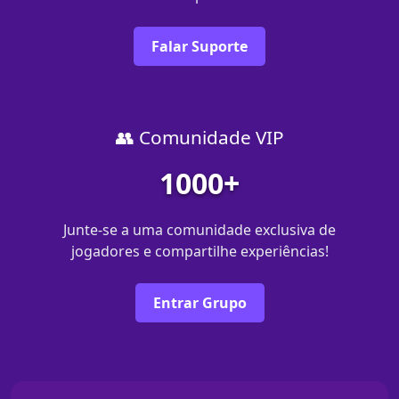
Falar Suporte
👥 Comunidade VIP
1000+
Junte-se a uma comunidade exclusiva de
jogadores e compartilhe experiências!
Entrar Grupo