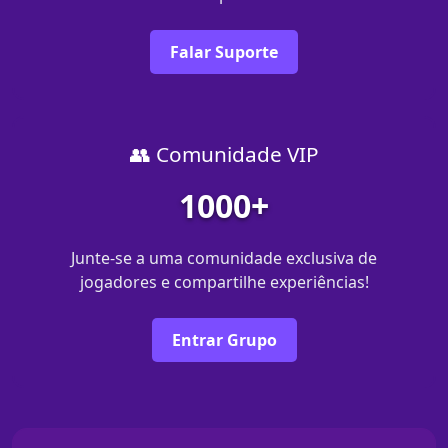
Falar Suporte
👥 Comunidade VIP
1000+
Junte-se a uma comunidade exclusiva de
jogadores e compartilhe experiências!
Entrar Grupo