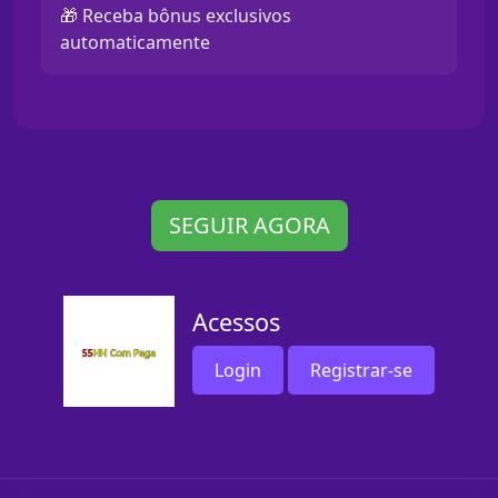
🎁 Receba bônus exclusivos
automaticamente
SEGUIR AGORA
Acessos
Login
Registrar-se