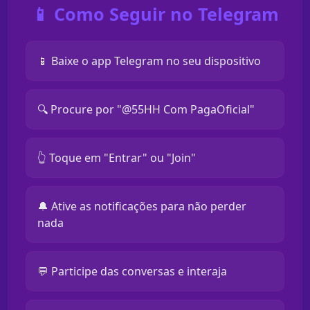
📱 Como Seguir no Telegram
📱 Baixe o app Telegram no seu dispositivo
🔍 Procure por "@55HH Com PagaOficial"
👆 Toque em "Entrar" ou "Join"
🔔 Ative as notificações para não perder
nada
💬 Participe das conversas e interaja