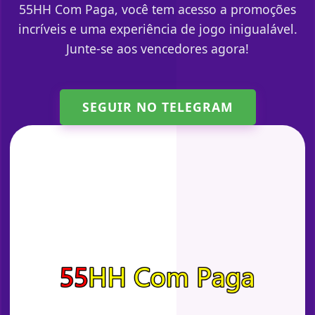
55HH Com Paga, você tem acesso a promoções
incríveis e uma experiência de jogo inigualável.
Junte-se aos vencedores agora!
SEGUIR NO TELEGRAM