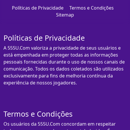
Políticas de Privacidade
Termos e Condições
Sitemap
Políticas de Privacidade
A 555U.Com valoriza a privacidade de seus usuários e
está empenhada em proteger todas as informações
pessoais fornecidas durante o uso de nossos canais de
comunicação. Todos os dados coletados são utilizados
exclusivamente para fins de melhoria contínua da
experiência de nossos jogadores.
Termos e Condições
Os usuários da 555U.Com concordam em respeitar