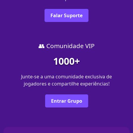
Falar Suporte
👥 Comunidade VIP
1000+
Junte-se a uma comunidade exclusiva de
jogadores e compartilhe experiências!
Entrar Grupo