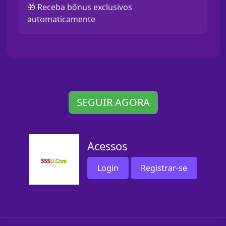
🎁 Receba bônus exclusivos
automaticamente
SEGUIR AGORA
Acessos
Login
Registrar-se