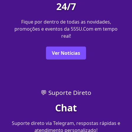
24/7
Fique por dentro de todas as novidades,
promoções e eventos da 555U.Com em tempo
real!
Ver Notícias
💬 Suporte Direto
Chat
Suporte direto via Telegram, respostas rápidas e
atendimento personalizado!