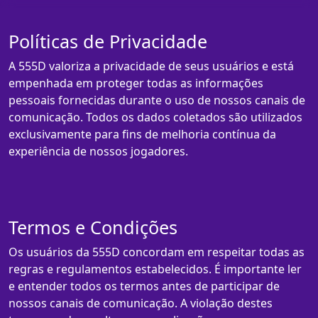
Políticas de Privacidade
A 555D valoriza a privacidade de seus usuários e está
empenhada em proteger todas as informações
pessoais fornecidas durante o uso de nossos canais de
comunicação. Todos os dados coletados são utilizados
exclusivamente para fins de melhoria contínua da
experiência de nossos jogadores.
Termos e Condições
Os usuários da 555D concordam em respeitar todas as
regras e regulamentos estabelecidos. É importante ler
e entender todos os termos antes de participar de
nossos canais de comunicação. A violação destes