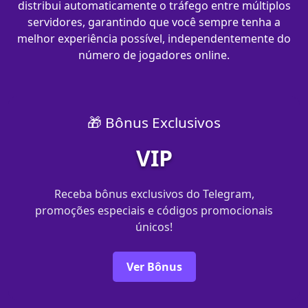
distribui automaticamente o tráfego entre múltiplos
servidores, garantindo que você sempre tenha a
melhor experiência possível, independentemente do
número de jogadores online.
🎁 Bônus Exclusivos
VIP
Receba bônus exclusivos do Telegram,
promoções especiais e códigos promocionais
únicos!
Ver Bônus