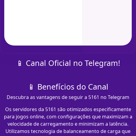
📱 Canal Oficial no Telegram!
📱 Benefícios do Canal
Descubra as vantagens de seguir a 5161 no Telegram
Os servidores da 5161 são otimizados especificamente
para jogos online, com configurações que maximizam a
velocidade de carregamento e minimizam a latência.
Utilizamos tecnologia de balanceamento de carga que