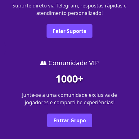
Suporte direto via Telegram, respostas rápidas e
atendimento personalizado!
Falar Suporte
👥 Comunidade VIP
1000+
Junte-se a uma comunidade exclusiva de
jogadores e compartilhe experiências!
Entrar Grupo