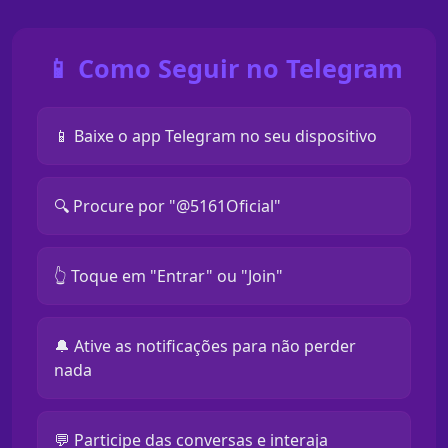
📱 Como Seguir no Telegram
📱 Baixe o app Telegram no seu dispositivo
🔍 Procure por "@5161Oficial"
👆 Toque em "Entrar" ou "Join"
🔔 Ative as notificações para não perder
nada
💬 Participe das conversas e interaja