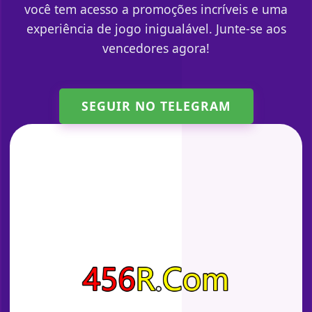
você tem acesso a promoções incríveis e uma
experiência de jogo inigualável. Junte-se aos
vencedores agora!
SEGUIR NO TELEGRAM