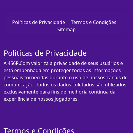
Políticas de Privacidade
Termos e Condições
Sitemap
Políticas de Privacidade
A 456R.Com valoriza a privacidade de seus usuários e
está empenhada em proteger todas as informações
pessoais fornecidas durante o uso de nossos canais de
comunicação. Todos os dados coletados são utilizados
exclusivamente para fins de melhoria contínua da
experiência de nossos jogadores.
Termos e Condições