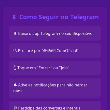
📱 Como Seguir no Telegram
📱 Baixe o app Telegram no seu dispositivo
🔍 Procure por "@456R.ComOficial"
👆 Toque em "Entrar" ou "Join"
🔔 Ative as notificações para não perder
nada
💬 Participe das conversas e interaja