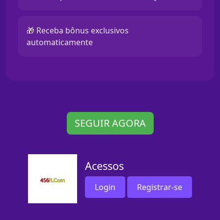
🎁 Receba bônus exclusivos
automaticamente
SEGUIR AGORA
Acessos
Login
Registrar-se