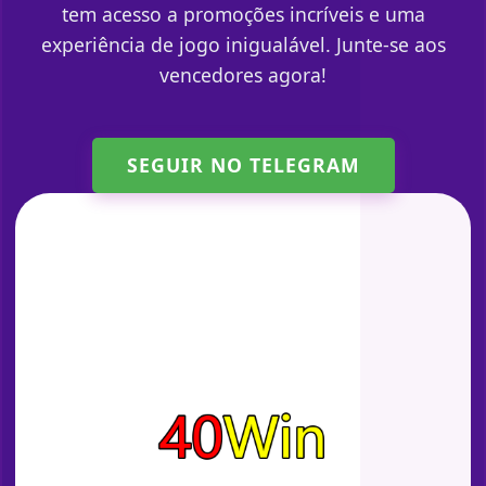
tem acesso a promoções incríveis e uma
experiência de jogo inigualável. Junte-se aos
vencedores agora!
SEGUIR NO TELEGRAM