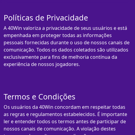
Políticas de Privacidade
A 40Win valoriza a privacidade de seus usuários e está
empenhada em proteger todas as informações
pessoais fornecidas durante o uso de nossos canais de
comunicação. Todos os dados coletados são utilizados
exclusivamente para fins de melhoria contínua da
experiência de nossos jogadores.
Termos e Condições
Os usuários da 40Win concordam em respeitar todas
as regras e regulamentos estabelecidos. É importante
ler e entender todos os termos antes de participar de
nossos canais de comunicação. A violação destes