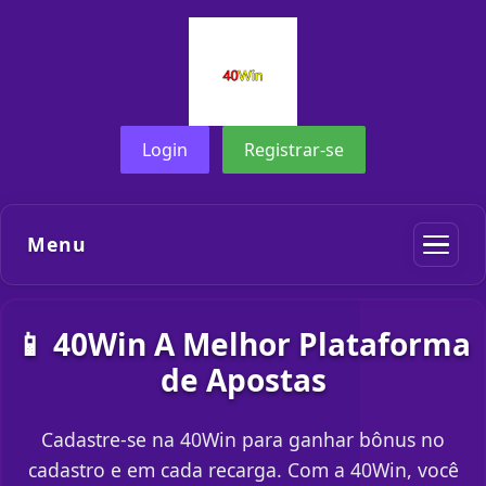
Login
Registrar-se
Menu
📱 40Win A Melhor Plataforma
de Apostas
Cadastre-se na 40Win para ganhar bônus no
cadastro e em cada recarga. Com a 40Win, você