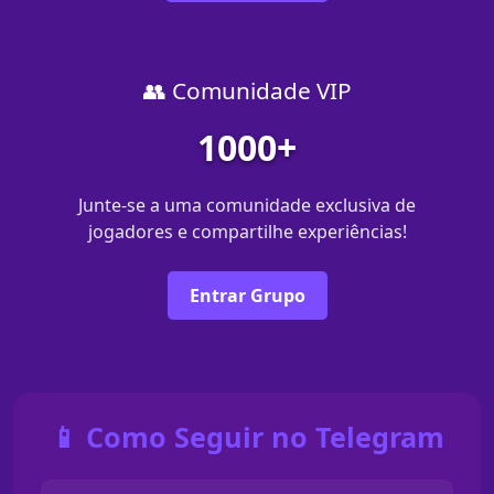
👥 Comunidade VIP
1000+
Junte-se a uma comunidade exclusiva de
jogadores e compartilhe experiências!
Entrar Grupo
📱 Como Seguir no Telegram