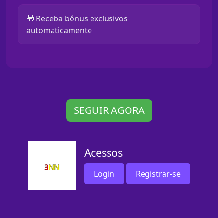
🎁 Receba bônus exclusivos
automaticamente
SEGUIR AGORA
Acessos
Login
Registrar-se