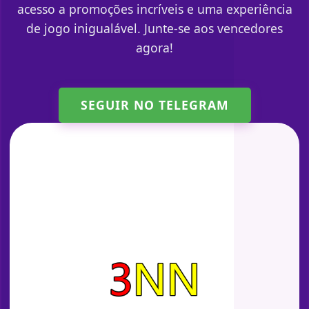
acesso a promoções incríveis e uma experiência
de jogo inigualável. Junte-se aos vencedores
agora!
SEGUIR NO TELEGRAM