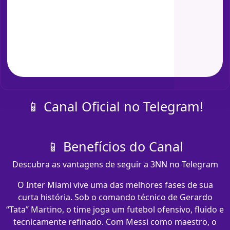
📱 Canal Oficial no Telegram!
📱 Benefícios do Canal
Descubra as vantagens de seguir a 3NN no Telegram
O Inter Miami vive uma das melhores fases de sua
curta história. Sob o comando técnico de Gerardo
“Tata” Martino, o time joga um futebol ofensivo, fluido e
tecnicamente refinado. Com Messi como maestro, o