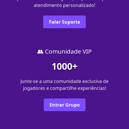
atendimento personalizado!
Falar Suporte
👥 Comunidade VIP
1000+
Junte-se a uma comunidade exclusiva de
jogadores e compartilhe experiências!
Entrar Grupo