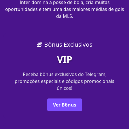
Inter domina a posse de bola, cria muitas
oportunidades e tem uma das maiores médias de gols
da MLS.
🎁 Bônus Exclusivos
VIP
Receba bônus exclusivos do Telegram,
promoções especiais e códigos promocionais
únicos!
Ver Bônus