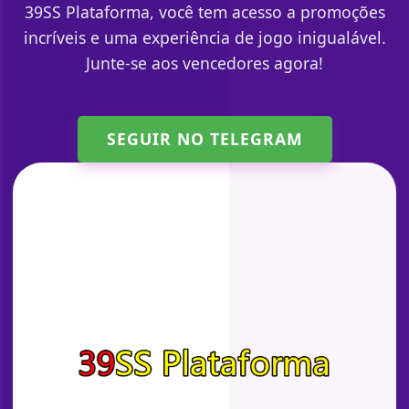
39SS Plataforma, você tem acesso a promoções
incríveis e uma experiência de jogo inigualável.
Junte-se aos vencedores agora!
SEGUIR NO TELEGRAM