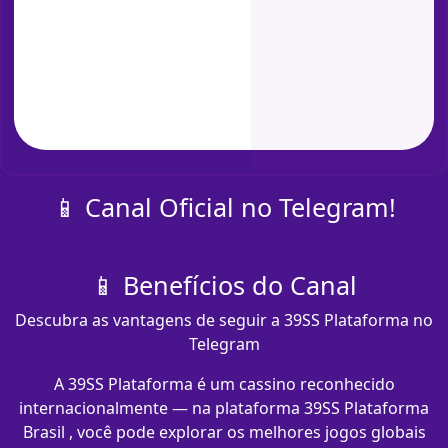
📱 Canal Oficial no Telegram!
📱 Benefícios do Canal
Descubra as vantagens de seguir a 39SS Plataforma no
Telegram
A 39SS Plataforma é um cassino reconhecido
internacionalmente — na plataforma 39SS Plataforma
Brasil , você pode explorar os melhores jogos globais