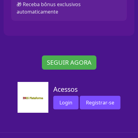
🎁 Receba bônus exclusivos
automaticamente
SEGUIR AGORA
Acessos
Login
Registrar-se