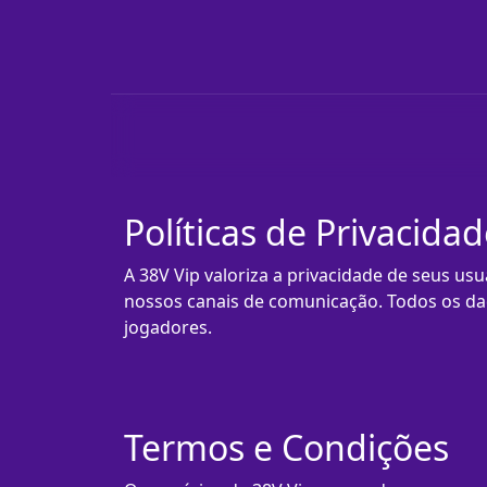
Políticas de Privacida
A 38V Vip valoriza a privacidade de seus u
nossos canais de comunicação. Todos os dad
jogadores.
Termos e Condições