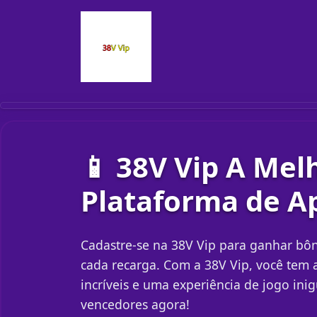
📱 38V Vip A Mel
Plataforma de A
Cadastre-se na 38V Vip para ganhar bô
cada recarga. Com a 38V Vip, você tem
incríveis e uma experiência de jogo inig
vencedores agora!