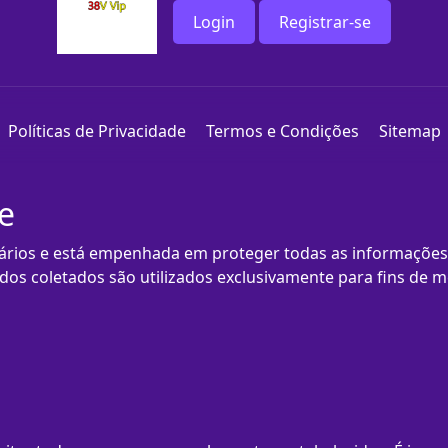
Login
Registrar-se
Políticas de Privacidade
Termos e Condições
Sitemap
de
suários e está empenhada em proteger todas as informações
os coletados são utilizados exclusivamente para fins de m