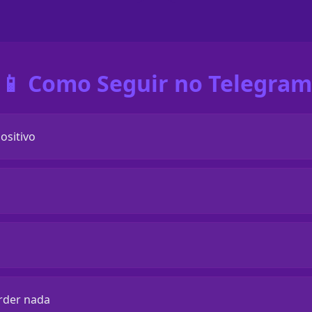
📱 Como Seguir no Telegram
ositivo
erder nada