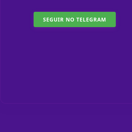
SEGUIR NO TELEGRAM