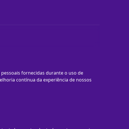
 pessoais fornecidas durante o uso de
elhoria contínua da experiência de nossos