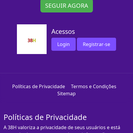
SEGUIR AGORA
Acessos
Login
Registrar-se
Políticas de Privacidade
Termos e Condições
Sitemap
Políticas de Privacidade
A 38H valoriza a privacidade de seus usuários e está