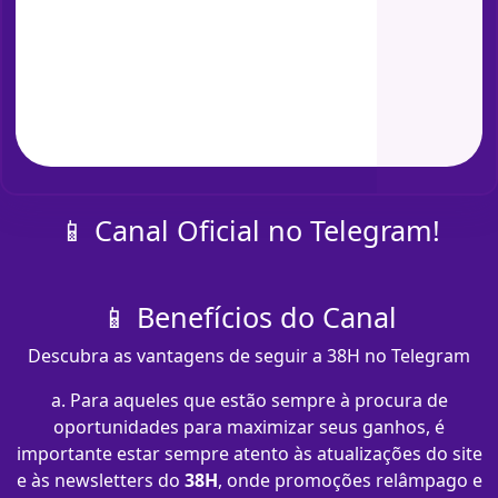
📱 Canal Oficial no Telegram!
📱 Benefícios do Canal
Descubra as vantagens de seguir a 38H no Telegram
a. Para aqueles que estão sempre à procura de
oportunidades para maximizar seus ganhos, é
importante estar sempre atento às atualizações do site
e às newsletters do
38H
, onde promoções relâmpago e