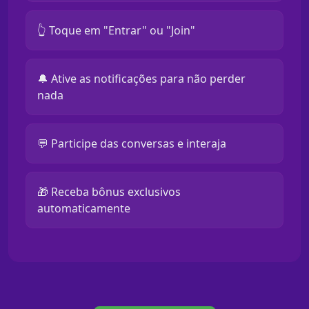
👆 Toque em "Entrar" ou "Join"
🔔 Ative as notificações para não perder
nada
💬 Participe das conversas e interaja
🎁 Receba bônus exclusivos
automaticamente