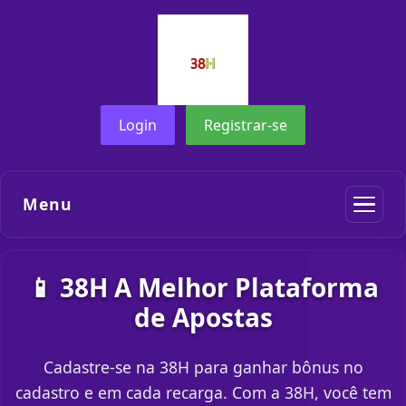
Login
Registrar-se
Menu
📱 38H A Melhor Plataforma
de Apostas
Cadastre-se na 38H para ganhar bônus no
cadastro e em cada recarga. Com a 38H, você tem