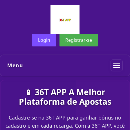
Login
Registrar-se
Menu
📱 36T APP A Melhor
Plataforma de Apostas
Cadastre-se na 36T APP para ganhar bônus no
cadastro e em cada recarga. Com a 36T APP, você