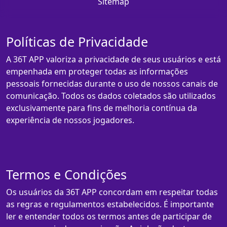
Sitemap
Políticas de Privacidade
A 36T APP valoriza a privacidade de seus usuários e está
empenhada em proteger todas as informações
pessoais fornecidas durante o uso de nossos canais de
comunicação. Todos os dados coletados são utilizados
exclusivamente para fins de melhoria contínua da
experiência de nossos jogadores.
Termos e Condições
Os usuários da 36T APP concordam em respeitar todas
as regras e regulamentos estabelecidos. É importante
ler e entender todos os termos antes de participar de