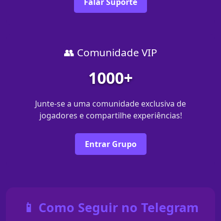
Falar Suporte
👥 Comunidade VIP
1000+
Junte-se a uma comunidade exclusiva de
jogadores e compartilhe experiências!
Entrar Grupo
📱 Como Seguir no Telegram