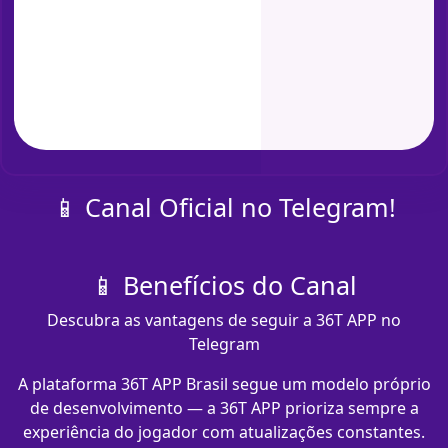
📱 Canal Oficial no Telegram!
📱 Benefícios do Canal
Descubra as vantagens de seguir a 36T APP no
Telegram
A plataforma 36T APP Brasil segue um modelo próprio
de desenvolvimento — a 36T APP prioriza sempre a
experiência do jogador com atualizações constantes.