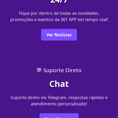
Fique por dentro de todas as novidades,
promoções e eventos da 36T APP em tempo real!
Ver Notícias
💬 Suporte Direto
Chat
Suporte direto via Telegram, respostas rápidas e
atendimento personalizado!