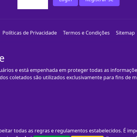
Políticas de Privacidade
Termos e Condições
Sitemap
de
usuários e está empenhada em proteger todas as informaçõe
os coletados são utilizados exclusivamente para fins de m
itar todas as regras e regulamentos estabelecidos. É imp