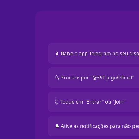
📱 Baixe o app Telegram no seu disp
🔍 Procure por "@35T JogoOficial"
👆 Toque em "Entrar" ou "Join"
🔔 Ative as notificações para não p