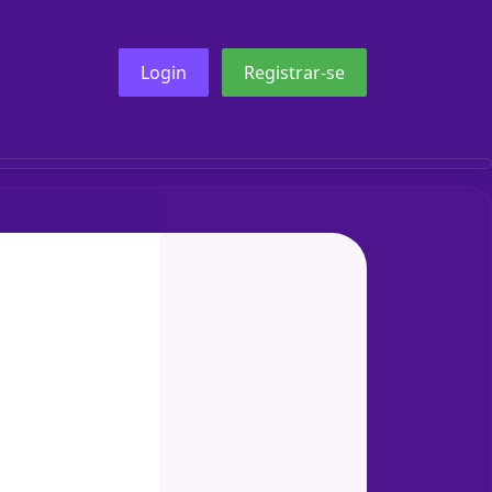
Login
Registrar-se