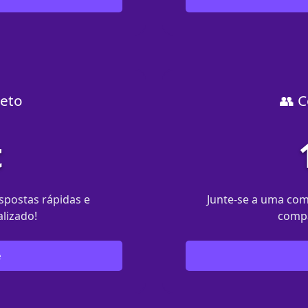
reto
👥 
t
espostas rápidas e
Junte-se a uma com
lizado!
compa
e