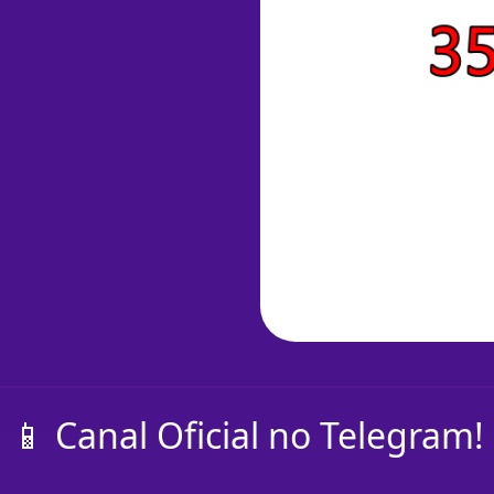
📱 Canal Oficial no Telegram!