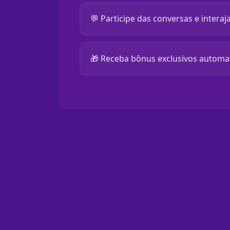
💬 Participe das conversas e interaj
🎁 Receba bônus exclusivos autom