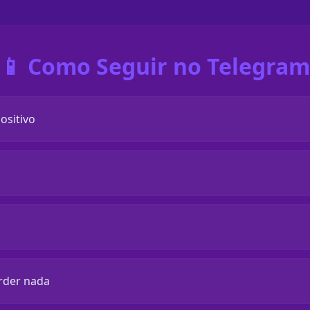
📱 Como Seguir no Telegram
ositivo
erder nada