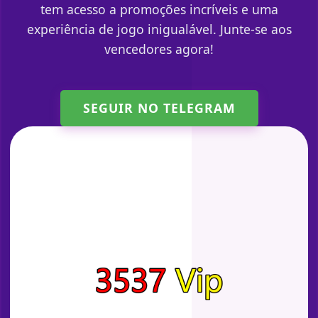
tem acesso a promoções incríveis e uma
experiência de jogo inigualável. Junte-se aos
vencedores agora!
SEGUIR NO TELEGRAM