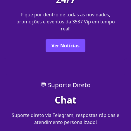
Fique por dentro de todas as novidades,
promoções e eventos da 3537 Vip em tempo
real!
Ver Notícias
💬 Suporte Direto
Chat
Suporte direto via Telegram, respostas rápidas e
atendimento personalizado!