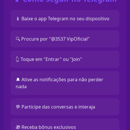
📱 Baixe o app Telegram no seu dispositivo
🔍 Procure por "@3537 VipOficial"
👆 Toque em "Entrar" ou "Join"
🔔 Ative as notificações para não perder
nada
💬 Participe das conversas e interaja
🎁 Receba bônus exclusivos