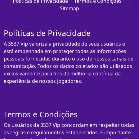
Políticas de Privacidade
Termos e Condições
Sitemap
Políticas de Privacidade
A 3537 Vip valoriza a privacidade de seus usuários e
está empenhada em proteger todas as informações
pessoais fornecidas durante o uso de nossos canais de
comunicação. Todos os dados coletados são utilizados
exclusivamente para fins de melhoria contínua da
experiência de nossos jogadores.
Termos e Condições
Os usuários da 3537 Vip concordam em respeitar todas
as regras e regulamentos estabelecidos. É importante