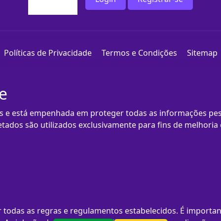
Políticas de Privacidade
Termos e Condições
Sitemap
de
ios e está empenhada em proteger todas as informações pe
tados são utilizados exclusivamente para fins de melhoria
todas as regras e regulamentos estabelecidos. É importan