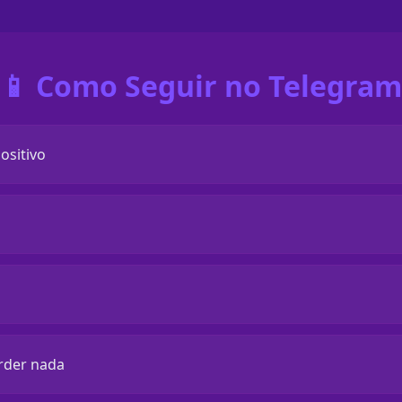
📱 Como Seguir no Telegram
ositivo
erder nada