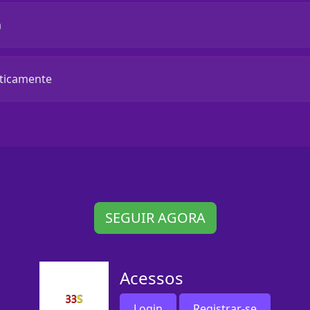
a
aticamente
SEGUIR AGORA
Acessos
Login
Registrar-se