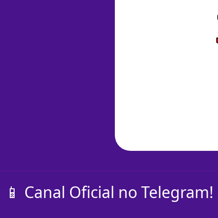
📱 Canal Oficial no Telegram!