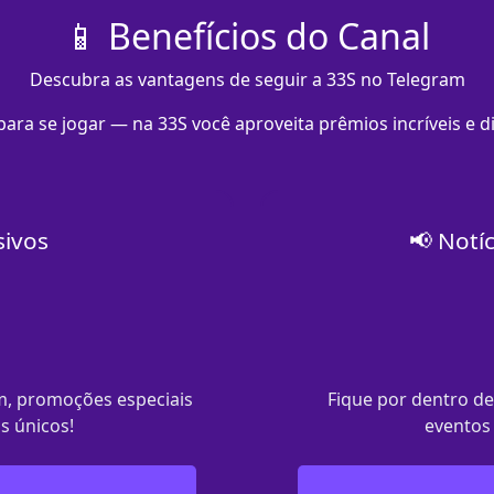
📱 Benefícios do Canal
Descubra as vantagens de seguir a 33S no Telegram
ara se jogar — na 33S você aproveita prêmios incríveis e d
sivos
📢 Notí
m, promoções especiais
Fique por dentro d
s únicos!
eventos