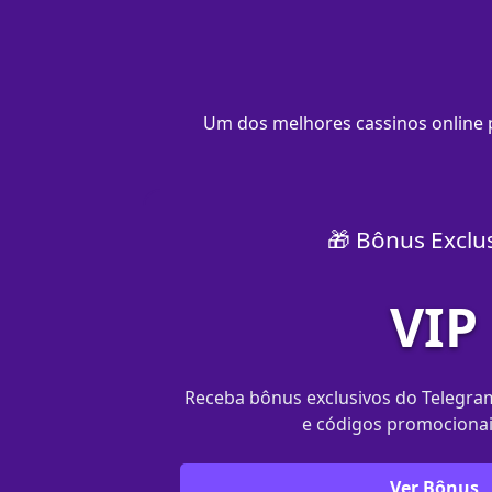
Um dos melhores cassinos online p
🎁 Bônus Exclu
VIP
Receba bônus exclusivos do Telegra
e códigos promocionai
Ver Bônus