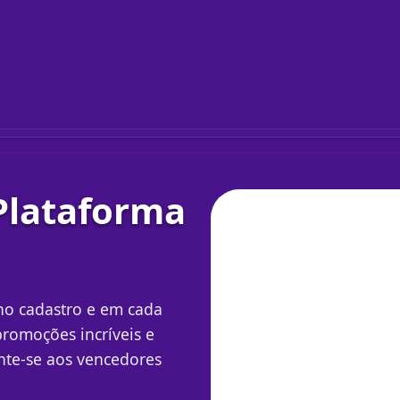
Plataforma
no cadastro e em cada
promoções incríveis e
unte-se aos vencedores