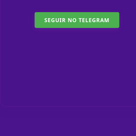
SEGUIR NO TELEGRAM