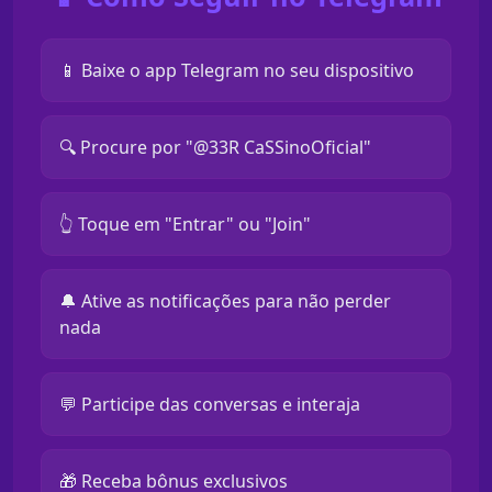
📱 Baixe o app Telegram no seu dispositivo
🔍 Procure por "@33R CaSSinoOficial"
👆 Toque em "Entrar" ou "Join"
🔔 Ative as notificações para não perder
nada
💬 Participe das conversas e interaja
🎁 Receba bônus exclusivos