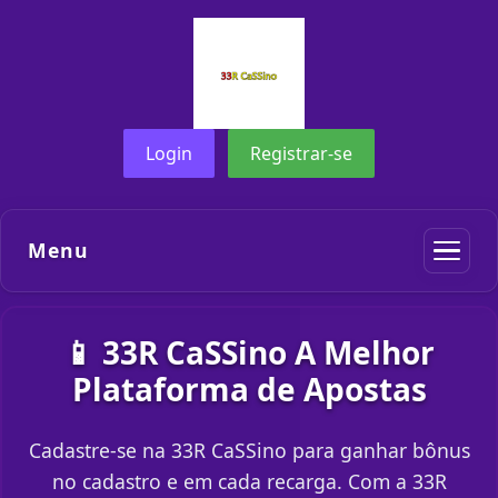
Login
Registrar-se
Menu
📱 33R CaSSino A Melhor
Plataforma de Apostas
Cadastre-se na 33R CaSSino para ganhar bônus
no cadastro e em cada recarga. Com a 33R