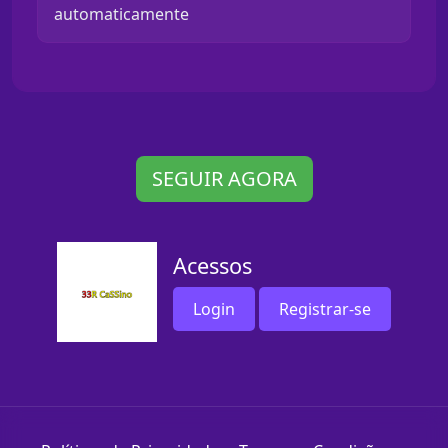
automaticamente
SEGUIR AGORA
Acessos
Login
Registrar-se