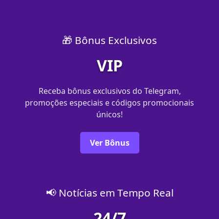
🎁 Bônus Exclusivos
VIP
Receba bônus exclusivos do Telegram,
promoções especiais e códigos promocionais
únicos!
Ver Bônus
📢 Notícias em Tempo Real
24/7