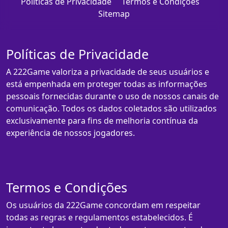
Políticas de Privacidade
Termos e Condições
Sitemap
Políticas de Privacidade
A 222Game valoriza a privacidade de seus usuários e
está empenhada em proteger todas as informações
pessoais fornecidas durante o uso de nossos canais de
comunicação. Todos os dados coletados são utilizados
exclusivamente para fins de melhoria contínua da
experiência de nossos jogadores.
Termos e Condições
Os usuários da 222Game concordam em respeitar
todas as regras e regulamentos estabelecidos. É