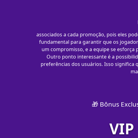
associados a cada promoção, pois eles pode
fundamental para garantir que os jogador
um compromisso, e a equipe se esforça p
Outro ponto interessante é a possibil
preferências dos usuários. Isso signific
mai
🎁 Bônus Exclu
VIP