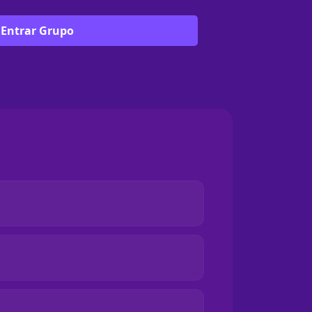
Entrar Grupo