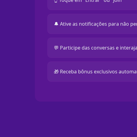
👆 Toque em "Entrar" ou "Join"
🔔 Ative as notificações para não p
💬 Participe das conversas e interaj
🎁 Receba bônus exclusivos autom