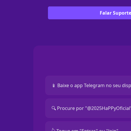
Falar Suport
📱 Baixe o app Telegram no seu disp
🔍 Procure por "@2025HaPPyOficial