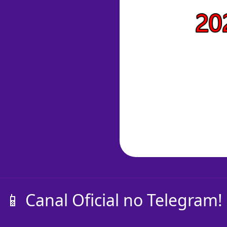
📱 Canal Oficial no Telegram!