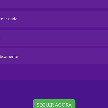
erder nada
a
aticamente
SEGUIR AGORA