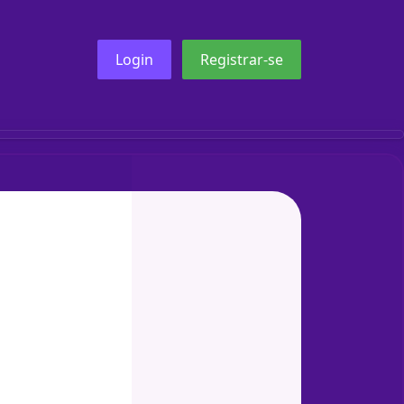
Login
Registrar-se