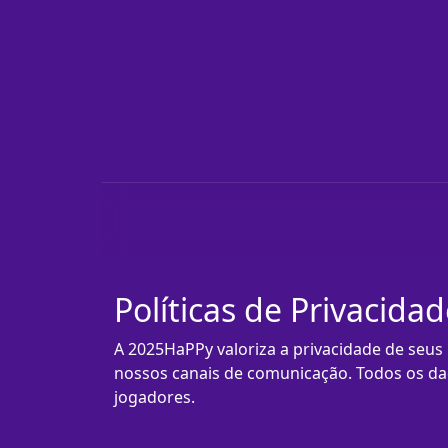
Políticas de Privacida
A 2025HaPPy valoriza a privacidade de seu
nossos canais de comunicação. Todos os dad
jogadores.