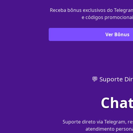
Receba bônus exclusivos do Telegra
e códigos promocionai
Ver Bônus
💬 Suporte Di
Cha
Suporte direto via Telegram, r
atendimento persona