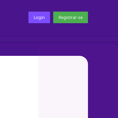
Login
Registrar-se