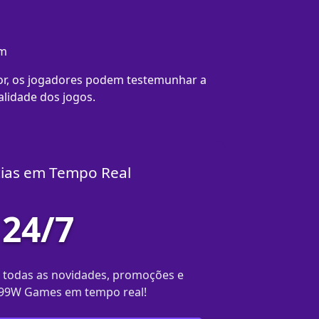
am
or, os jogadores podem testemunhar a
alidade dos jogos.
cias em Tempo Real
24/7
e todas as novidades, promoções e
199W Games em tempo real!