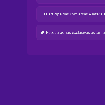
💬 Participe das conversas e interaj
🎁 Receba bônus exclusivos autom