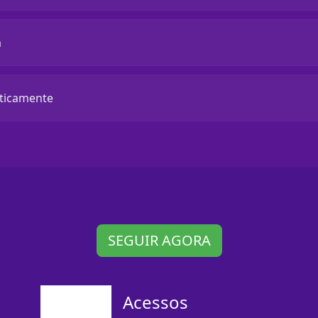
a
aticamente
SEGUIR AGORA
Acessos