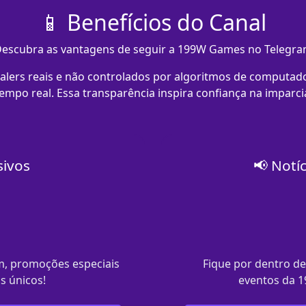
📱 Benefícios do Canal
escubra as vantagens de seguir a 199W Games no Telegr
alers reais e não controlados por algoritmos de computad
empo real. Essa transparência inspira confiança na imparci
sivos
📢 Notí
m, promoções especiais
Fique por dentro d
s únicos!
eventos da 