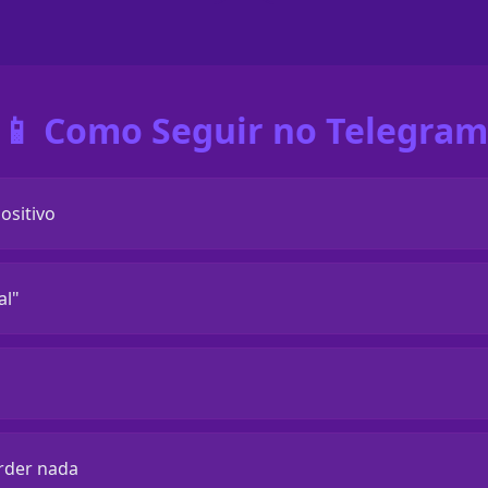
📱 Como Seguir no Telegram
ositivo
al"
erder nada