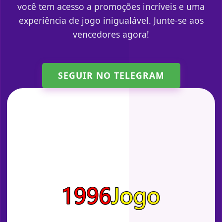
você tem acesso a promoções incríveis e uma
experiência de jogo inigualável. Junte-se aos
vencedores agora!
SEGUIR NO TELEGRAM