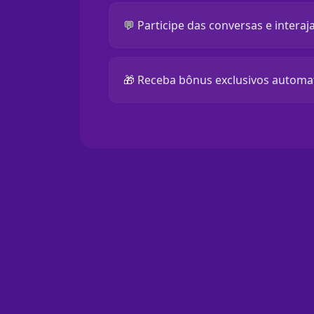
💬 Participe das conversas e interaj
🎁 Receba bônus exclusivos autom