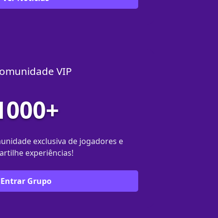
Comunidade VIP
1000+
unidade exclusiva de jogadores e
rtilhe experiências!
Entrar Grupo