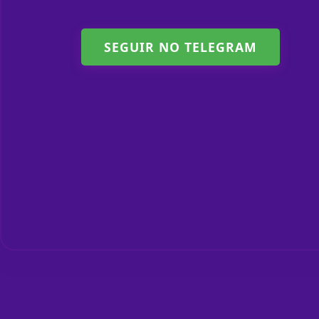
SEGUIR NO TELEGRAM