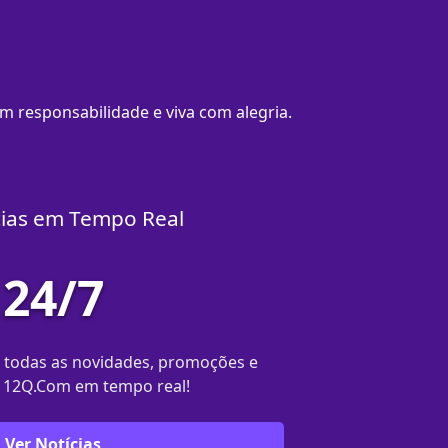
om responsabilidade e viva com alegria.
cias em Tempo Real
24/7
e todas as novidades, promoções e
 12Q.Com em tempo real!
Ver Notícias