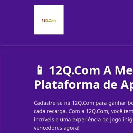
📱 12Q.Com A Me
Plataforma de A
Cadastre-se na 12Q.Com para ganhar b
cada recarga. Com a 12Q.Com, você te
incríveis e uma experiência de jogo inig
vencedores agora!