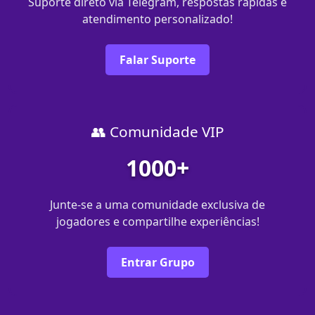
Suporte direto via Telegram, respostas rápidas e
atendimento personalizado!
Falar Suporte
👥 Comunidade VIP
1000+
Junte-se a uma comunidade exclusiva de
jogadores e compartilhe experiências!
Entrar Grupo