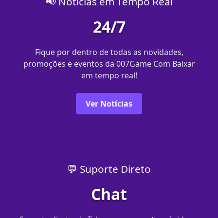
📢 Notícias em Tempo Real
24/7
Fique por dentro de todas as novidades,
promoções e eventos da 007Game Com Baixar
em tempo real!
Ver Notícias
💬 Suporte Direto
Chat