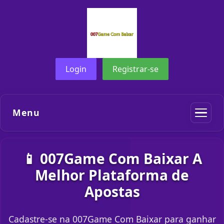
Login
Registrar-se
Menu
📱 007Game Com Baixar A
Melhor Plataforma de
Apostas
Cadastre-se na 007Game Com Baixar para ganhar